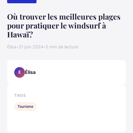
Où trouver les meilleures plages
pour pratiquer le windsurf à
Hawaï?
Élisa
•
21 juin 2024
•
5 min de lecture
Élisa
É
TAGS
Tourisme